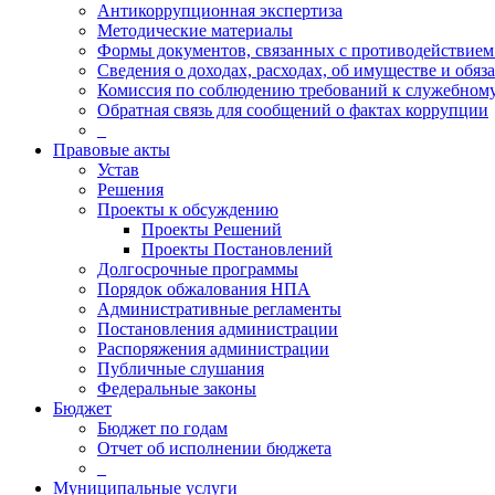
Антикоррупционная экспертиза
Методические материалы
Формы документов, связанных с противодействием
Сведения о доходах, расходах, об имуществе и обяз
Комиссия по соблюдению требований к служебному
Обратная связь для сообщений о фактах коррупции
_
Правовые акты
Устав
Решения
Проекты к обсуждению
Проекты Решений
Проекты Постановлений
Долгосрочные программы
Порядок обжалования НПА
Административные регламенты
Постановления администрации
Распоряжения администрации
Публичные слушания
Федеральные законы
Бюджет
Бюджет по годам
Отчет об исполнении бюджета
_
Муниципальные услуги