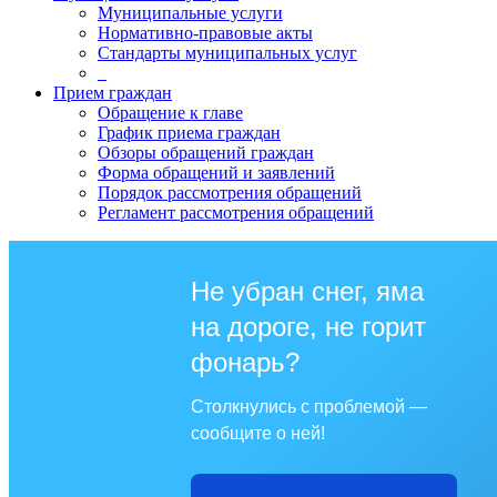
Муниципальные услуги
Нормативно-правовые акты
Стандарты муниципальных услуг
_
Прием граждан
Обращение к главе
График приема граждан
Обзоры обращений граждан
Форма обращений и заявлений
Порядок рассмотрения обращений
Регламент рассмотрения обращений
Не убран снег, яма
на дороге, не горит
фонарь?
Столкнулись с проблемой —
сообщите о ней!