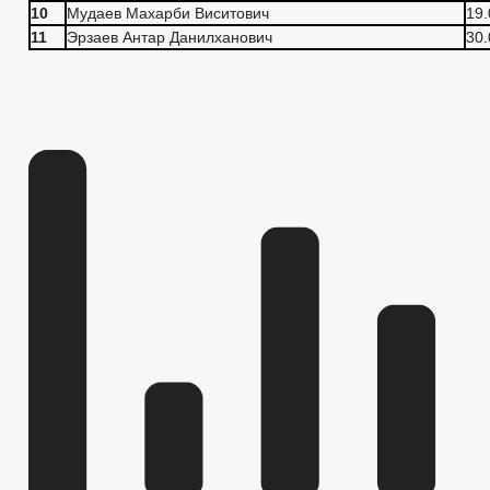
10
Мудаев Махарби Виситович
19.
11
Эрзаев Антар Данилханович
30.