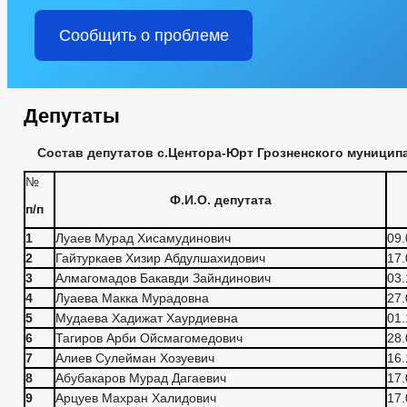
Сообщить о проблеме
Депутаты
Состав депутатов с.Центора-Юрт Грозненского муницип
№
Ф.И.О. депутата
п/п
1
Луаев Мурад Хисамудинович
09.
2
Гайтуркаев Хизир Абдулшахидович
17.
3
Алмагомадов Бакавди Зайндинович
03.
4
Луаева Макка Мурадовна
27.
5
Мудаева Хадижат Хаурдиевна
01.
6
Тагиров Арби Ойсмагомедович
28.
7
Алиев Сулейман Хозуевич
16.
8
Абубакаров Мурад Дагаевич
17.
9
Арцуев Махран Халидович
17.