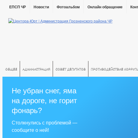
ЕПСП ЧР
Новости
Фотоальбом
Онлайн обращение
Кон
ОБЩЕЕ
АДМИНИСТРАЦИЯ
СОВЕТ ДЕПУТАТОВ
ПРОТИВОДЕЙСТВИЕ КОРРУП
Не убран снег, яма
на дороге, не горит
фонарь?
Столкнулись с проблемой —
сообщите о ней!