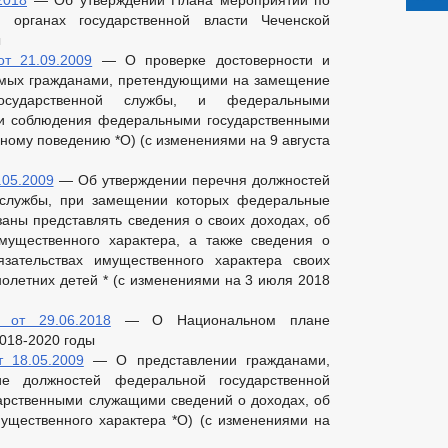
2018
— Об утверждении Плана мероприятий по
 органах государственной власти Чеченской
ы
т 21.09.2009
— О проверке достоверности и
емых гражданами, претендующими на замещение
осударственной службы, и федеральными
 и соблюдения федеральными государственными
ному поведению *О) (с изменениями на 9 августа
.05.2009
— Об утверждении перечня должностей
 службы, при замещении которых федеральные
аны представлять сведения о своих доходах, об
мущественного характера, а также сведения о
зательствах имущественного характера своих
нолетних детей * (с изменениями на 3 июля 2018
от 29.06.2018
— О Национальном плане
2018-2020 годы
 18.05.2009
— О представлении гражданами,
е должностей федеральной государственной
арственными служащими сведений о доходах, об
ущественного характера *О) (с изменениями на