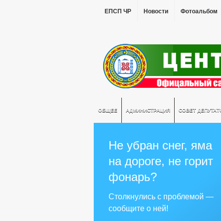
ЕПСП ЧР
Новости
Фотоальбом
ОБЩЕЕ
АДМИНИСТРАЦИЯ
СОВЕТ ДЕПУТАТ
Не убран снег, яма
на дороге, не горит
фонарь?
Столкнулись с проблемой —
сообщите о ней!