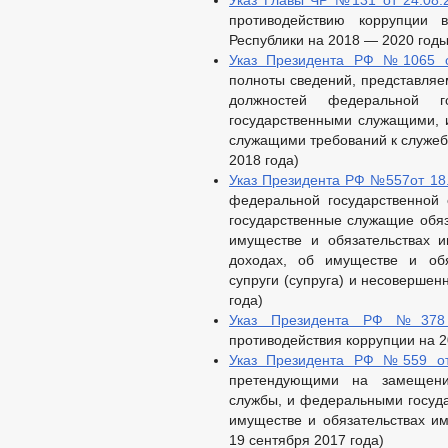
Указ Главы ЧР №131 от 24.08.
противодействию коррупции в
Республики на 2018 — 2020 год
Указ Президента РФ №1065 о
полноты сведений, представля
должностей федеральной г
государственными служащими,
служащими требований к служеб
2018 года)
Указ Президента РФ №557от 18
федеральной государственной
государственные служащие обяз
имуществе и обязательствах и
доходах, об имуществе и обя
супруги (супруга) и несовершен
года)
Указ Президента РФ №378 
противодействия коррупции на 
Указ Президента РФ №559 от
претендующими на замещени
службы, и федеральными госуд
имуществе и обязательствах им
19 сентября 2017 года)