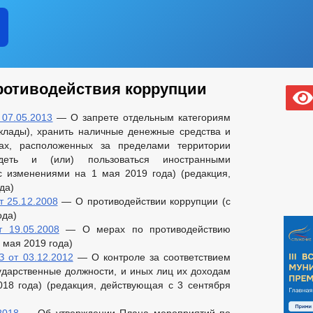
ротиводействия коррупции
07.05.2013
— О запрете отдельным категориям
вклады), хранить наличные денежные средства и
ах, расположенных за пределами территории
деть и (или) пользоваться иностранными
 изменениями на 1 мая 2019 года) (редакция,
да)
 25.12.2008
— О противодействии коррупции (с
ода)
 19.05.2008
— О мерах по противодействию
 мая 2019 года)
 от 03.12.2012
— О контроле за соответствием
дарственные должности, и иных лиц их доходам
018 года) (редакция, действующая с 3 сентября