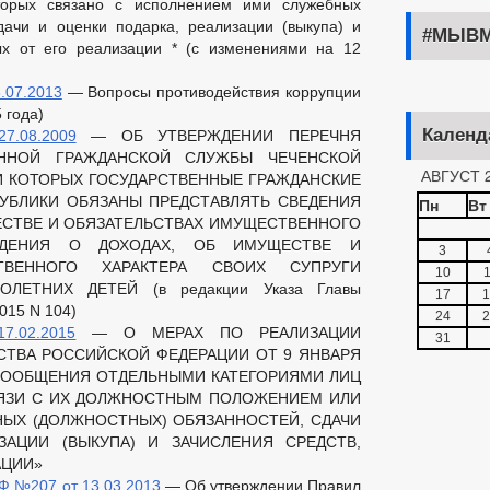
торых связано с исполнением ими служебных
дачи и оценки подарка, реализации (выкупа) и
#МЫВМ
ых от его реализации * (с изменениями на 12
.07.2013
— Вопросы противодействия коррупции
 года)
Календ
.08.2009
— ОБ УТВЕРЖДЕНИИ ПЕРЕЧНЯ
ЕННОЙ ГРАЖДАНСКОЙ СЛУЖБЫ ЧЕЧЕНСКОЙ
АВГУСТ 
И КОТОРЫХ ГОСУДАРСТВЕННЫЕ ГРАЖДАНСКИЕ
УБЛИКИ ОБЯЗАНЫ ПРЕДСТАВЛЯТЬ СВЕДЕНИЯ
Пн
Вт
ЕСТВЕ И ОБЯЗАТЕЛЬСТВАХ ИМУЩЕСТВЕННОГО
ЕДЕНИЯ О ДОХОДАХ, ОБ ИМУЩЕСТВЕ И
3
ТВЕННОГО ХАРАКТЕРА СВОИХ СУПРУГИ
10
1
ОЛЕТНИХ ДЕТЕЙ (в редакции Указа Главы
17
1
015 N 104)
24
2
.02.2015
— О МЕРАХ ПО РЕАЛИЗАЦИИ
31
СТВА РОССИЙСКОЙ ФЕДЕРАЦИИ ОТ 9 ЯНВАРЯ
Е СООБЩЕНИЯ ОТДЕЛЬНЫМИ КАТЕГОРИЯМИ ЛИЦ
ВЯЗИ С ИХ ДОЛЖНОСТНЫМ ПОЛОЖЕНИЕМ ИЛИ
ЫХ (ДОЛЖНОСТНЫХ) ОБЯЗАННОСТЕЙ, СДАЧИ
ЗАЦИИ (ВЫКУПА) И ЗАЧИСЛЕНИЯ СРЕДСТВ,
АЦИИ»
Ф №207 от 13.03.2013
— Об утверждении Правил