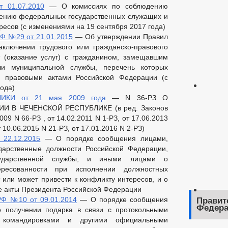
 01.07.2010
— О комиссиях по соблюдению
дению федеральных государственных служащих и
есов (с изменениями на 19 сентября 2017 года)
Ф №29 от 21.01.2015
— Об утверждении Правил
ключении трудового или гражданско-правового
 (оказание услуг) с гражданином, замещавшим
ли муниципальной службы, перечень которых
и правовыми актами Российской Федерации (с
года)
ИКИ от 21 мая 2009 года
— N 36-РЗ О
 В ЧЕЧЕНСКОЙ РЕСПУБЛИКЕ (в ред. Законов
009 N 66-РЗ , от 14.02.2011 N 1-РЗ, от 17.06.2013
т 10.06.2015 N 21-РЗ, от 17.01.2016 N 2-РЗ)
22.12.2015
— О порядке сообщения лицами,
арственные должности Российской Федерации,
сударственной службы, и иными лицами о
ересованности при исполнении должностных
 или может привести к конфликту интересов, и о
е акты Президента Российской Федерации
РФ №10 от 09.01.2014
— О порядке сообщения
Правит
Федера
о получении подарка в связи с протокольными
 командировками и другими официальными