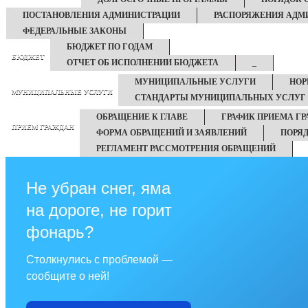
ПОСТАНОВЛЕНИЯ АДМИНИСТРАЦИИ
РАСПОРЯЖЕНИЯ АДМ
ФЕДЕРАЛЬНЫЕ ЗАКОНЫ
БЮДЖЕТ ПО ГОДАМ
БЮДЖЕТ
ОТЧЕТ ОБ ИСПОЛНЕНИИ БЮДЖЕТА
_
МУНИЦИПАЛЬНЫЕ УСЛУГИ
НОР
МУНИЦИПАЛЬНЫЕ УСЛУГИ
СТАНДАРТЫ МУНИЦИПАЛЬНЫХ УСЛУГ
ОБРАЩЕНИЕ К ГЛАВЕ
ГРАФИК ПРИЕМА Г
ПРИЕМ ГРАЖДАН
ФОРМА ОБРАЩЕНИЙ И ЗАЯВЛЕНИЙ
ПОРЯ
РЕГЛАМЕНТ РАССМОТРЕНИЯ ОБРАЩЕНИЙ
Не убран снег, яма
на дороге, не горит
фонарь?
Столкнулись с проблемой —
сообщите о ней!