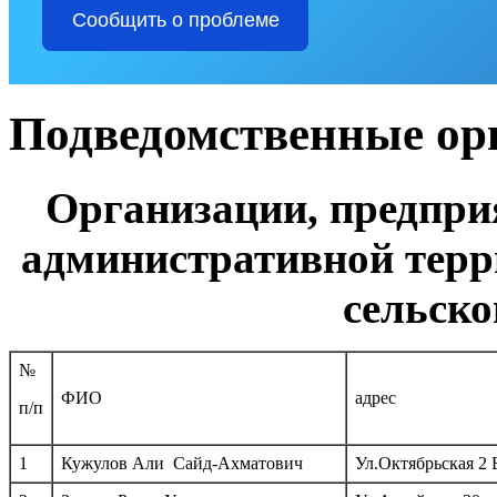
Сообщить о проблеме
Подведомственные ор
Организации, предпр
административной тер
сельско
№
ФИО
адрес
п/п
1
Кужулов Али Сайд-Ахматович
Ул.Октябрьская 2 