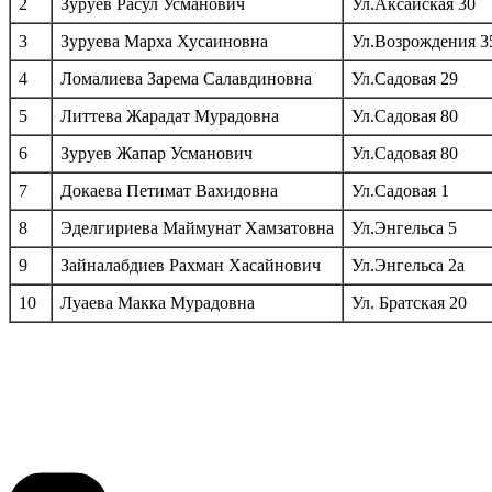
2
Зуруев Расул Усманович
Ул.Аксайская 30
3
Зуруева Марха Хусаиновна
Ул.Возрождения 3
4
Ломалиева Зарема Салавдиновна
Ул.Садовая 29
5
Литтева Жарадат Мурадовна
Ул.Садовая 80
6
Зуруев Жапар Усманович
Ул.Садовая 80
7
Докаева Петимат Вахидовна
Ул.Садовая 1
8
Эделгириева Маймунат Хамзатовна
Ул.Энгельса 5
9
Зайналабдиев Рахман Хасайнович
Ул.Энгельса 2а
10
Луаева Макка Мурадовна
Ул. Братская 20