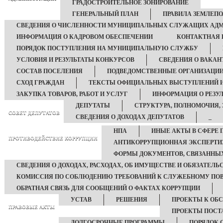
ГРАДОСТРОИТЕЛЬНОЕ ЗОНИРОВАНИЕ
ГЕНЕРАЛЬНЫЙ ПЛАН
ПРАВИЛА ЗЕМЛЕП
СВЕДЕНИЯ О ЧИСЛЕННОСТИ МУНИЦИПАЛЬНЫХ СЛУЖАЩИХ АД
ИНФОРМАЦИЯ О КАДРОВОМ ОБЕСПЕЧЕНИИ
КОНТАКТНАЯ
ПОРЯДОК ПОСТУПЛЕНИЯ НА МУНИЦИПАЛЬНУЮ СЛУЖБУ
УСЛОВИЯ И РЕЗУЛЬТАТЫ КОНКУРСОВ
СВЕДЕНИЯ О ВАКА
СОСТАВ ПОСЕЛЕНИЯ
ПОДВЕДОМСТВЕННЫЕ ОРГАНИЗАЦИ
СХОД ГРАЖДАН
ТЕКСТЫ ОФИЦИАЛЬНЫХ ВЫСТУПЛЕНИЙ И
ЗАКУПКА ТОВАРОВ, РАБОТ И УСЛУГ
ИНФОРМАЦИЯ О РЕЗУЛ
ДЕПУТАТЫ
СТРУКТУРА, ПОЛНОМОЧИЯ,
СОВЕТ ДЕПУТАТОВ
СВЕДЕНИЯ О ДОХОДАХ ДЕПУТАТОВ
_
НПА
ИНЫЕ АКТЫ В СФЕРЕ 
ПРОТИВОДЕЙСТВИЕ КОРРУПЦИИ
АНТИКОРРУПЦИОННАЯ ЭКСПЕРТИ
ФОРМЫ ДОКУМЕНТОВ, СВЯЗАННЫХ
СВЕДЕНИЯ О ДОХОДАХ, РАСХОДАХ, ОБ ИМУЩЕСТВЕ И ОБЯЗАТЕЛ
КОМИССИЯ ПО СОБЛЮДЕНИЮ ТРЕБОВАНИЙ К СЛУЖЕБНОМУ ПОВ
ОБРАТНАЯ СВЯЗЬ ДЛЯ СООБЩЕНИЙ О ФАКТАХ КОРРУПЦИИ
УСТАВ
РЕШЕНИЯ
ПРОЕКТЫ К О
ПРАВОВЫЕ АКТЫ
ПРОЕКТЫ ПОСТ
ДОЛГОСРОЧНЫЕ ПРОГРАММЫ
ПОРЯДОК 