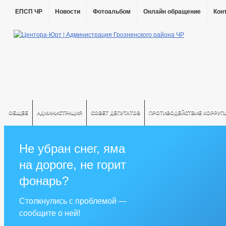
ЕПСП ЧР
Новости
Фотоальбом
Онлайн обращение
Кон
ОБЩЕЕ
АДМИНИСТРАЦИЯ
СОВЕТ ДЕПУТАТОВ
ПРОТИВОДЕЙСТВИЕ КОРРУП
Не убран снег, яма
на дороге, не горит
фонарь?
Столкнулись с проблемой —
сообщите о ней!