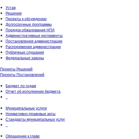
Устав
Решения
Проекты к обсуждению
Долгосрочные программы
Порядок обжалования НПА
Административные регламенты
Постановления администрации
Распоряжения администрации
Публичные слушания
Федеральные законы
Проекты Решений
Проекты Постановлений
Бюджет по годам
Отчет об исполнении бюджета
_
Муниципальные услуги
Нормативно-правовые акты
Стандарты муниципальных услуг
_
Обращение к главе