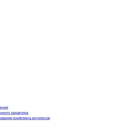
нения
енного характера
рованию конфликта интересов