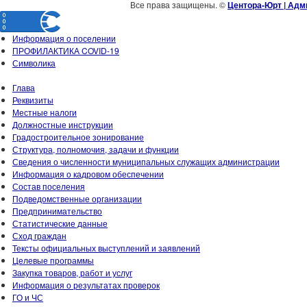
Все права защищены. ©
Центора-Юрт | Адм
Информация о поселении
ПРОФИЛАКТИКА COVID-19
Символика
Глава
Реквизиты
Местные налоги
Должностные инструкции
Градостроительное зонирование
Структура, полномочия, задачи и функции
Сведения о численности муниципальных служащих администрации
Информация о кадровом обеспечении
Состав поселения
Подведомственные организации
Предпринимательство
Статистические данные
Сход граждан
Тексты официальных выступлений и заявлений
Целевые программы
Закупка товаров, работ и услуг
Информация о результатах проверок
ГО и ЧС