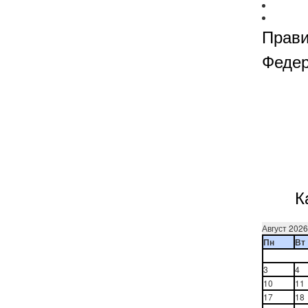
Прави
Феде
К
Август 2026
Пн
Вт
3
4
10
11
17
18