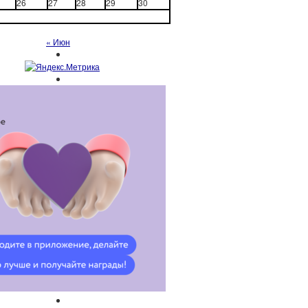
26
27
28
29
30
« Июн