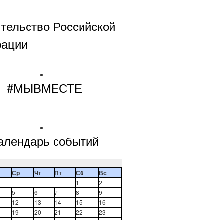
тельство Российской
рации
#МЫВМЕСТЕ
алендарь событий
Ср
Чт
Пт
Сб
Вс
1
2
5
6
7
8
9
12
13
14
15
16
19
20
21
22
23