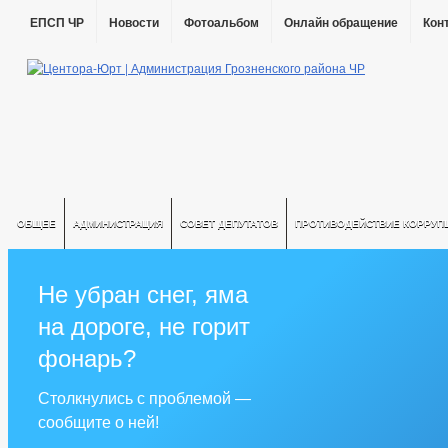
ЕПСП ЧР
Новости
Фотоальбом
Онлайн обращение
Кон
ОБЩЕЕ
АДМИНИСТРАЦИЯ
СОВЕТ ДЕПУТАТОВ
ПРОТИВОДЕЙСТВИЕ КОРРУП
Не убран снег, яма
на дороге, не горит
фонарь?
Столкнулись с проблемой —
сообщите о ней!