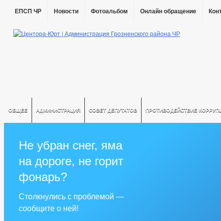
ЕПСП ЧР
Новости
Фотоальбом
Онлайн обращение
Кон
ОБЩЕЕ
АДМИНИСТРАЦИЯ
СОВЕТ ДЕПУТАТОВ
ПРОТИВОДЕЙСТВИЕ КОРРУП
Не убран снег, яма
на дороге, не горит
фонарь?
Столкнулись с проблемой —
сообщите о ней!