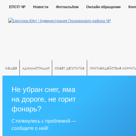
ЕПСП ЧР
Новости
Фотоальбом
Онлайн обращение
Кон
ОБЩЕЕ
АДМИНИСТРАЦИЯ
СОВЕТ ДЕПУТАТОВ
ПРОТИВОДЕЙСТВИЕ КОРРУП
Не убран снег, яма
на дороге, не горит
фонарь?
Столкнулись с проблемой —
сообщите о ней!