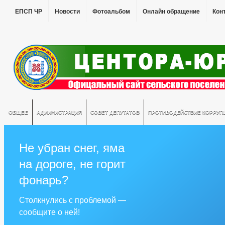
ЕПСП ЧР
Новости
Фотоальбом
Онлайн обращение
Кон
ОБЩЕЕ
АДМИНИСТРАЦИЯ
СОВЕТ ДЕПУТАТОВ
ПРОТИВОДЕЙСТВИЕ КОРРУП
Не убран снег, яма
на дороге, не горит
фонарь?
Столкнулись с проблемой —
сообщите о ней!