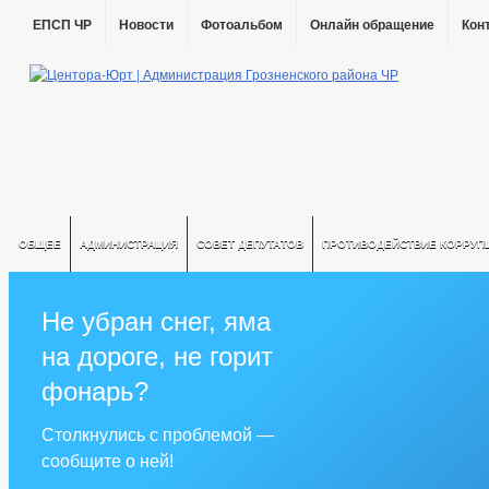
ЕПСП ЧР
Новости
Фотоальбом
Онлайн обращение
Кон
ОБЩЕЕ
АДМИНИСТРАЦИЯ
СОВЕТ ДЕПУТАТОВ
ПРОТИВОДЕЙСТВИЕ КОРРУП
Не убран снег, яма
на дороге, не горит
фонарь?
Столкнулись с проблемой —
сообщите о ней!