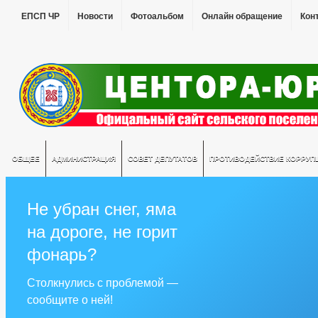
ЕПСП ЧР
Новости
Фотоальбом
Онлайн обращение
Кон
ОБЩЕЕ
АДМИНИСТРАЦИЯ
СОВЕТ ДЕПУТАТОВ
ПРОТИВОДЕЙСТВИЕ КОРРУП
Не убран снег, яма
на дороге, не горит
фонарь?
Столкнулись с проблемой —
сообщите о ней!