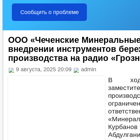
Сообщить о проблеме
ООО «Чеченские Минеральные
внедрении инструментов бер
производства на радио «Гроз
9 августа, 2025 20:09
admin
В ход
заместите
производ
ограниче
ответств
«Минер
Курб
Абдулган