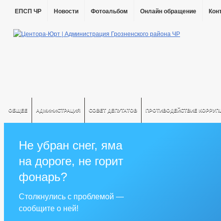
ЕПСП ЧР
Новости
Фотоальбом
Онлайн обращение
Кон
ОБЩЕЕ
АДМИНИСТРАЦИЯ
СОВЕТ ДЕПУТАТОВ
ПРОТИВОДЕЙСТВИЕ КОРРУП
Не убран снег, яма
на дороге, не горит
фонарь?
Столкнулись с проблемой —
сообщите о ней!